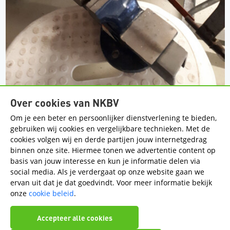
Over cookies van NKBV
Om je een beter en persoonlijker dienstverlening te bieden,
gebruiken wij cookies en vergelijkbare technieken. Met de
cookies volgen wij en derde partijen jouw internetgedrag
Handige pagina's
binnen onze site. Hiermee tonen we advertentie content op
basis van jouw interesse en kun je informatie delen via
Contact
Sociaal veilige sportomgeving
Regios
social media. Als je verdergaat op onze website gaan we
ervan uit dat je dat goedvindt. Voor meer informatie bekijk
Volg de regio op social media
onze
cookie beleid
.
Accepteer alle cookies